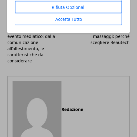
Rifiuta Opzionali
Accetta Tutto
Articolo Precedente
Articolo Successivo
Come organizzare un
Arreda la tua sala
evento mediatico: dalla
massaggi: perchè
comunicazione
scegliere Beautech
all’allestimento, le
caratteristiche da
considerare
Redazione