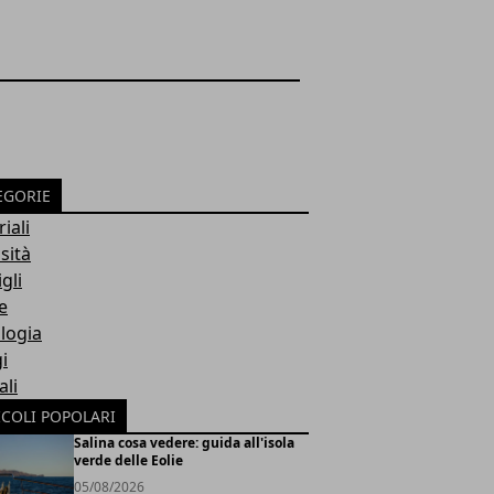
EGORIE
riali
sità
gli
e
logia
i
li
ICOLI POPOLARI
Salina cosa vedere: guida all'isola
verde delle Eolie
05/08/2026