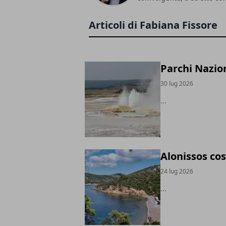
Articoli di Fabiana Fissore
Parchi Naziona
30 lug 2026
...
Alonissos co
24 lug 2026
...