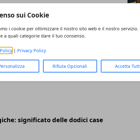
rietà, benefici e usi
enso sui Cookie
amo i cookie per ottimizzare il nostro sito web e il nostro servizio.
re a quali categorie dare il tuo consenso.
Policy
|
Privacy Policy
sa corporea: calcolo e significato
Personalizza
Rifiuta Opzionali
Accetta Tut
iche: significato delle dodici case