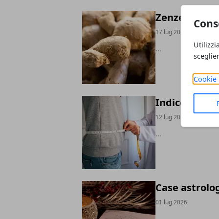
Zenzero: prop
Cons
17 lug 2026
Utilizzi
...
sceglie
Cookie 
Indice di mas
12 lug 2026
...
Case astrolog
01 lug 2026
...