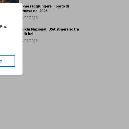
Come raggiungere il porto di
Genova nel 2026
01/08/2026
 Puoi
Parchi Nazionali USA: itinerario tra
i più belli
30/07/2026
to