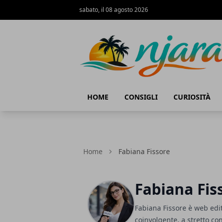
sabato, il 08 agosto 2026
Njara
HOME
CONSIGLI
CURIOSITÀ
Home
Fabiana Fissore
Fabiana Fis
Fabiana Fissore è web edito
coinvolgente, a stretto cont