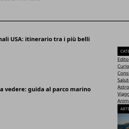
li USA: itinerario tra i più belli
CAT
Edito
Curio
Consi
Salut
Astro
sa vedere: guida al parco marino
Viagg
Anima
ART