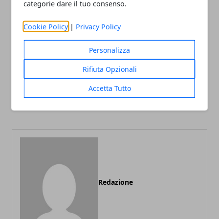
categorie dare il tuo consenso.
Facebook
Twitter
Whatsapp
Cookie Policy
|
Privacy Policy
Personalizza
Articolo Precedente
Articolo Successivo
Rifiuta Opzionali
Prepararsi alla prova
Prezzi delle case in Italia: a
costume: tutti i consigli da
novembre crescono le
Accetta Tutto
seguire per farlo al meglio
quotazioni degli immobili
usati
Redazione